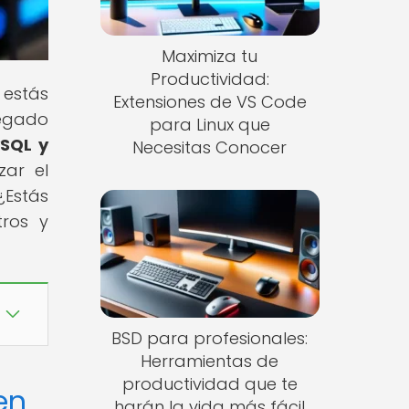
Maximiza tu
Productividad:
 estás
Extensiones de VS Code
legado
para Linux que
ySQL y
Necesitas Conocer
zar el
¿Estás
tros y
BSD para profesionales:
Herramientas de
productividad que te
en
harán la vida más fácil