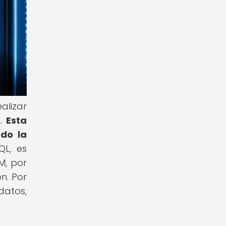
alizar
L.
Esta
ndo la
L, es
M, por
n. Por
datos,