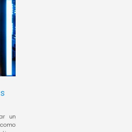
os
zar un
L como