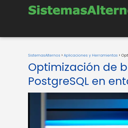
SistemasAlternos
Aplicaciones y Herramientas
Opt
Optimización de b
PostgreSQL en ent