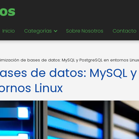
Inicio
Categorías
Sobre Nosotros
Contacto
imización de bases de datos: MySQL y PostgreSQL en entornos Linux
ases de datos: MySQL y
ornos Linux