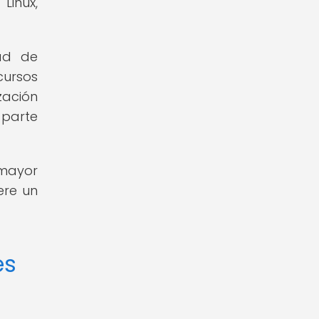
Linux,
ad de
cursos
ización
parte
 mayor
ere un
es