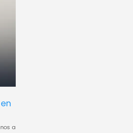
 en
anos a