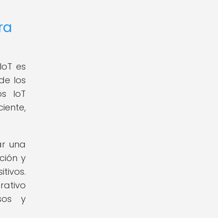
ra
IoT es
de los
os IoT
iente,
ar una
ción y
tivos.
rativo
sos y