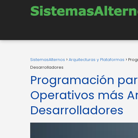
SistemasAlternos
Arquitecturas y Plataformas
Prog
Desarrolladores
Programación para
Operativos más A
Desarrolladores