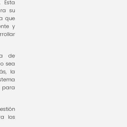
. Esta
ara su
ya que
ente y
rollar
ia de
vo sea
ás, la
istema
 para
estión
ra los