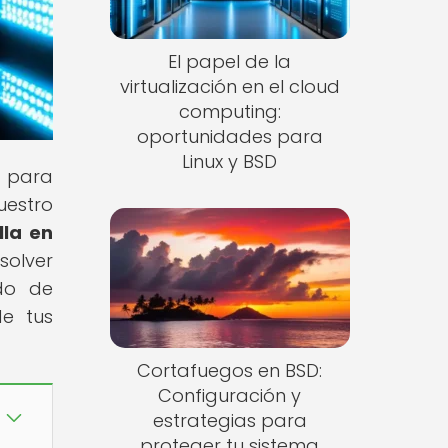
El papel de la
virtualización en el cloud
computing:
oportunidades para
Linux y BSD
n para
uestro
lla en
solver
ndo de
de tus
Cortafuegos en BSD:
Configuración y
estrategias para
proteger tu sistema