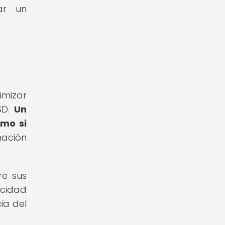
ar un
imizar
SD.
Un
omo si
nación
re sus
acidad
ia del