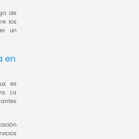
rga de
re los
ner un
a en
nux es
va. La
 antes
zación
vicios