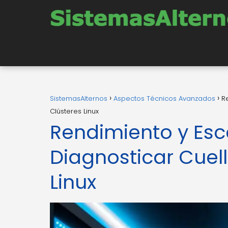
SistemasAlternos
Aspectos Técnicos Avanzados
R
Clústeres Linux
Rendimiento y Esc
Diagnosticar Cuell
Linux