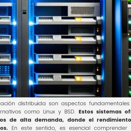
tación distribuida son aspectos fundamentales
ernativos como Linux y BSD.
Estos sistemas of
nos de alta demanda, donde el rendimiento
os.
En este sentido, es esencial comprender