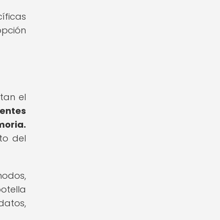
íficas
opción
tan el
rentes
oria.
to del
nodos,
otella
datos,