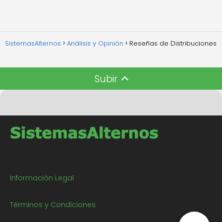
SistemasAlternos
Análisis y Opinión
Reseñas de Distribuciones
Subir
Información Legal
Términos y Condiciones