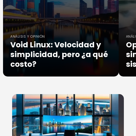
ANÁLISIS Y OPINIÓN
ANÁLI
Void Linux: Velocidad y
Op
simplicidad, pero ¿a qué
si
costo?
si