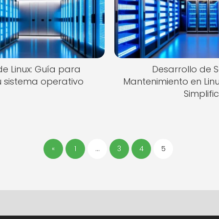
e Linux: Guía para
Desarrollo de S
u sistema operativo
Mantenimiento en Linu
Simplifi
«
1
…
3
4
5