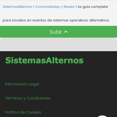
SistemasAlternos
Comunidades y Redes
La guía completa
para novatos en eventos de sistemas operativos alternativos
Subir
Información Legal
Términos y Condiciones
Política de Cookies