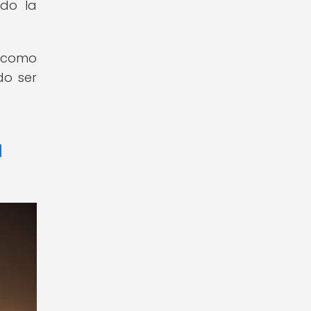
ndo la
x como
do ser
a