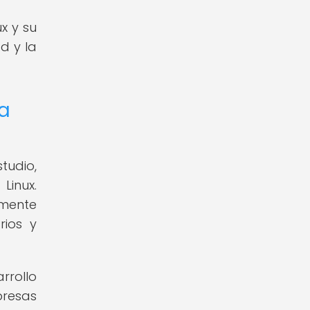
x y su
d y la
ia
tudio,
Linux.
amente
rios y
arrollo
presas