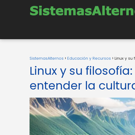
SistemasAlternos
Educación y Recursos
Linux y su
Linux y su filosofí
entender la cultura