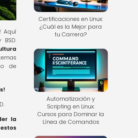
Certificaciones en Linux:
¿Cuál es la Mejor para
! Aquí
tu Carrera?
y BSD.
ultura
stemas
so de
s!
Automatización y
D.
Scripting en Linux:
Cursos para Dominar la
der la
Línea de Comandos
 estos