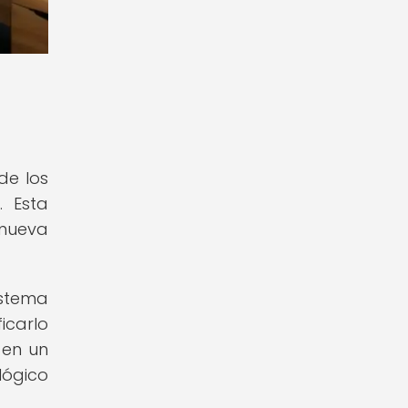
de los
. Esta
omueva
istema
icarlo
 en un
lógico