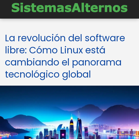
La revolución del software
libre: Cómo Linux está
cambiando el panorama
tecnológico global