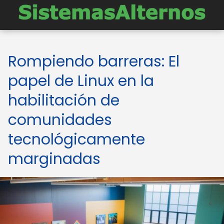
Rompiendo barreras: El
papel de Linux en la
habilitación de
comunidades
tecnológicamente
marginadas