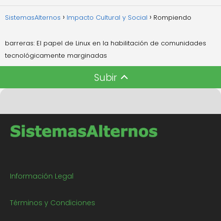
SistemasAlternos
Impacto Cultural y Social
Rompiendo
barreras: El papel de Linux en la habilitación de comunidades
tecnológicamente marginadas
Subir
Información Legal
Términos y Condiciones