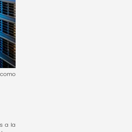
í como
s a la