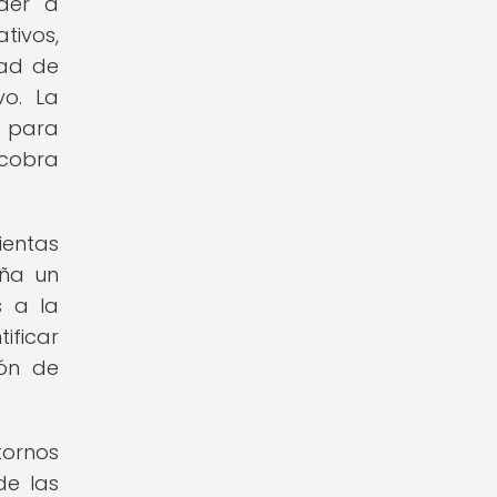
nder a
tivos,
dad de
vo. La
l para
 cobra
ientas
eña un
s a la
ificar
ión de
tornos
de las