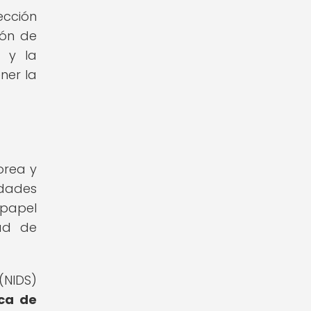
ección
ión de
s y la
ner la
orea y
idades
 papel
dad de
(NIDS)
sca de