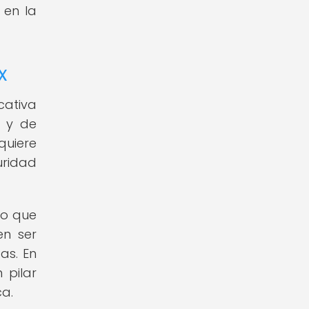
 en la
x
cativa
s y de
quiere
uridad
no que
en ser
as. En
 pilar
ca.