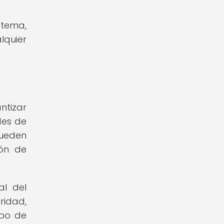
istema,
lquier
ntizar
des de
pueden
ión de
al del
ridad,
ipo de