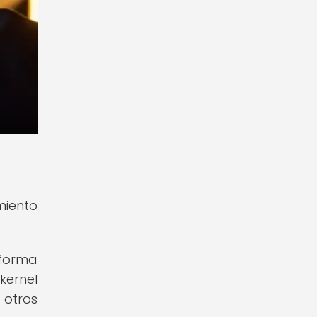
miento
 forma
kernel
 otros