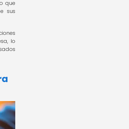
lo que
de sus
iones
sa, lo
asados
ra