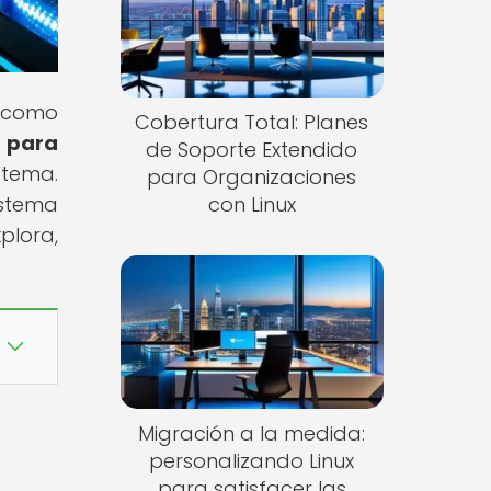
s como
Cobertura Total: Planes
e para
de Soporte Extendido
 tema.
para Organizaciones
istema
con Linux
plora,
Migración a la medida:
personalizando Linux
para satisfacer las