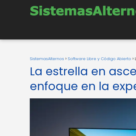
SistemasAlternos
Software Libre y Código Abierto
La estrella en asc
enfoque en la exp