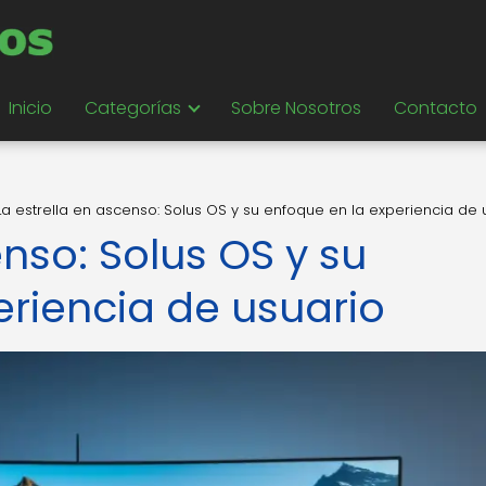
Inicio
Categorías
Sobre Nosotros
Contacto
La estrella en ascenso: Solus OS y su enfoque en la experiencia de 
enso: Solus OS y su
eriencia de usuario