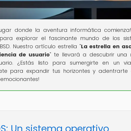
 lugar donde la aventura informática comienza
para explorar el fascinante mundo de los si
SD. Nuestro artículo estrella "
La estrella en as
iencia de usuario
" te llevará a descubrir una
ario. ¿Estás listo para sumergirte en un vi
ate para expandir tus horizontes y adentrarte
s emocionantes!
OS: Un sistema operativo