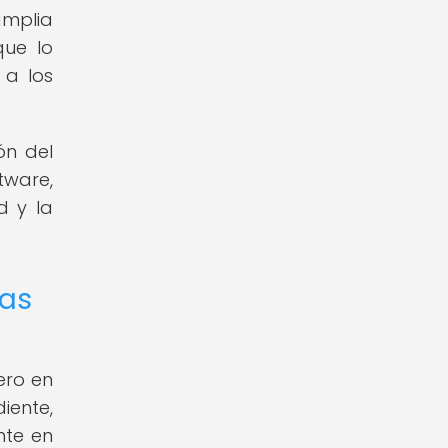
 amplia
que lo
 a los
ón del
tware,
d y la
mas
ero en
iente,
nte en