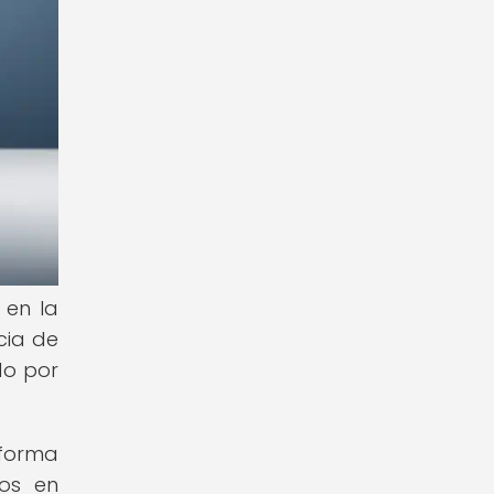
 en la
cia de
do por
aforma
tos en