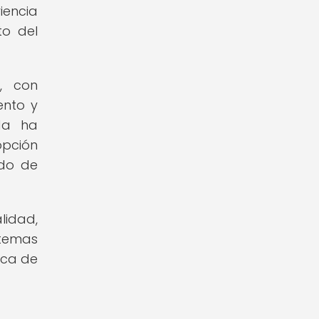
iencia
to del
, con
ento y
da ha
opción
ado de
lidad,
stemas
ica de