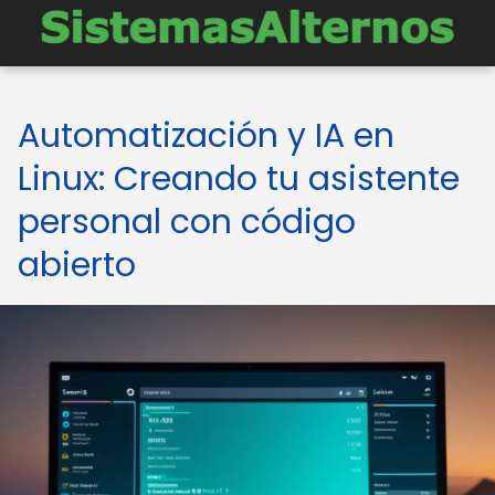
Automatización y IA en
Linux: Creando tu asistente
personal con código
abierto