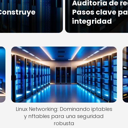
a
Auditoría de re
 Construye
Pasos clave pa
integridad
Linux Networking: Dominando iptables
y nftables para una seguridad
robusta