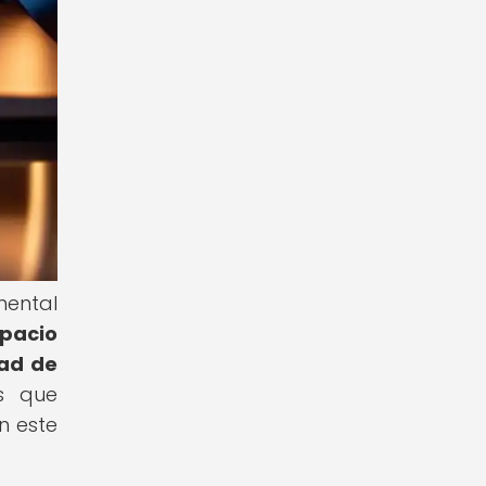
mental
pacio
dad de
s que
n este