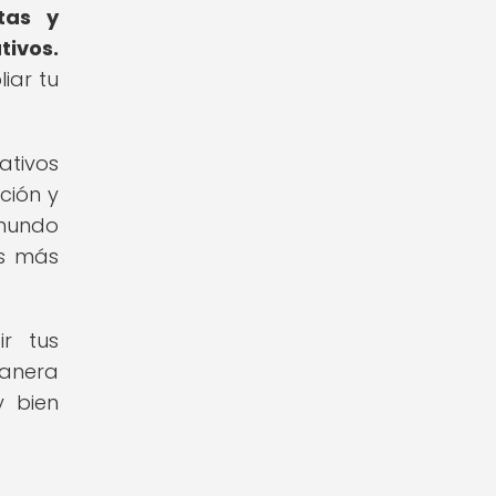
tas y
tivos.
iar tu
tivos
ción y
 mundo
es más
r tus
manera
y bien