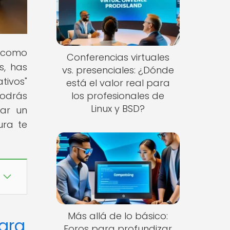
s como
Conferencias virtuales
s, has
vs. presenciales: ¿Dónde
tivos"
está el valor real para
podrás
los profesionales de
Linux y BSD?
rar un
ura te
Más allá de lo básico:
para
Foros para profundizar