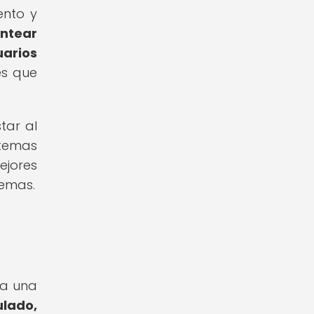
ento y
ntear
uarios
es que
tar al
stemas
ejores
temas.
va una
ulado,