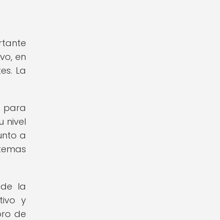
rtante
vo, en
es. La
 para
 nivel
unto a
stemas
 de la
tivo y
oro de