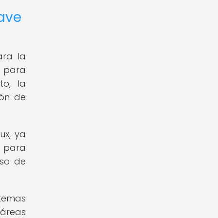
lave
ara la
r para
to, la
ión de
ux, ya
s para
uso de
 temas
 áreas