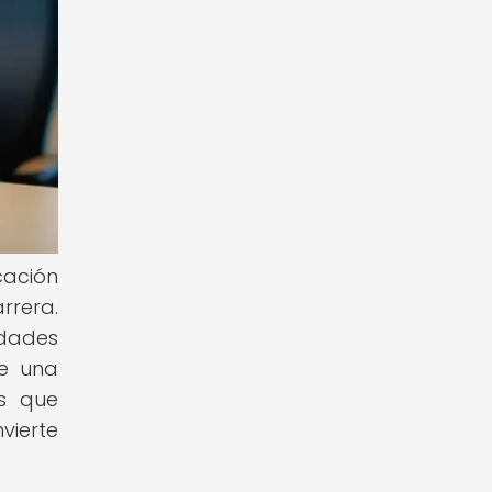
cación
rrera.
idades
de una
as que
vierte