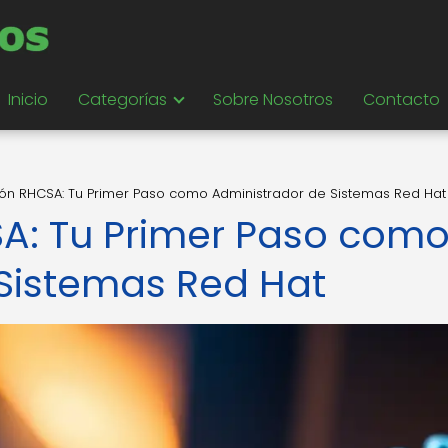
Inicio
Categorías
Sobre Nosotros
Contacto
ción RHCSA: Tu Primer Paso como Administrador de Sistemas Red Hat
SA: Tu Primer Paso com
Sistemas Red Hat