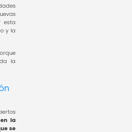
idades
nuevas
r esta
o y la
porque
nda la
ión
iertos
en la
que se