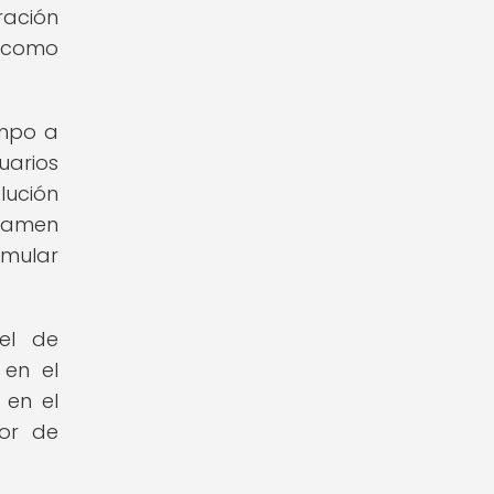
ación
s como
empo a
uarios
lución
examen
imular
el de
 en el
 en el
dor de